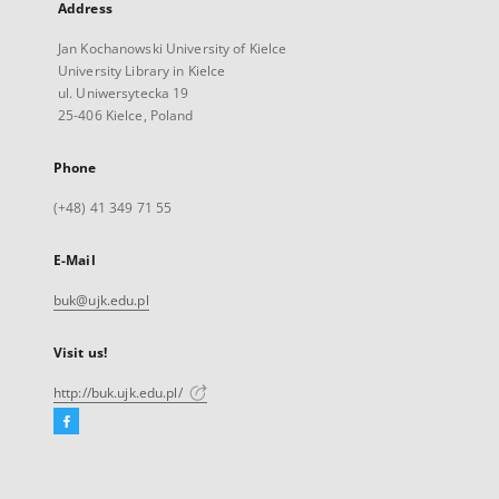
Address
Jan Kochanowski University of Kielce
University Library in Kielce
ul. Uniwersytecka 19
25-406 Kielce, Poland
Phone
(+48) 41 349 71 55
E-Mail
buk@ujk.edu.pl
Visit us!
http://buk.ujk.edu.pl/
Facebook
External
link,
will