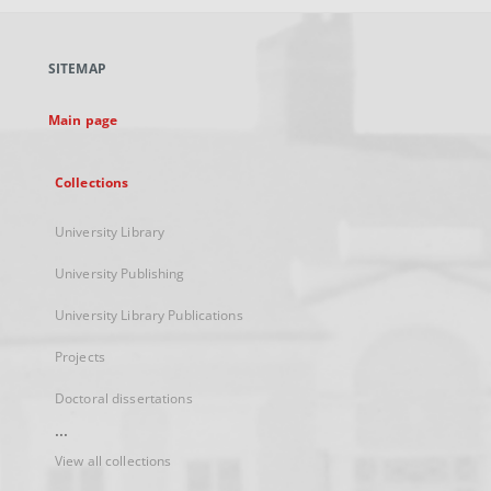
open
in
a
SITEMAP
new
tab
Main page
Collections
University Library
University Publishing
University Library Publications
Projects
Doctoral dissertations
...
View all collections