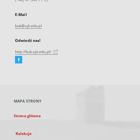
E-Mail
buk@ujk.edu.pl
Odwiedź nas!
http://buk.ujk.edu.pl/
Facebook
Link
zewnętrzny,
otworzy
się
w
nowej
MAPA STRONY
karcie
Strona główna
Kolekcje