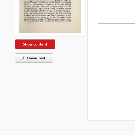
Show content
Download