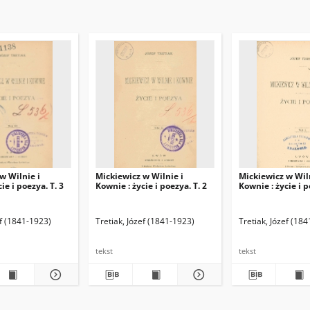
w Wilnie i
Mickiewicz w Wilnie i
Mickiewicz w Wiln
ie i poezya. T. 3
Kownie : życie i poezya. T. 2
Kownie : życie i p
ef (1841-1923)
Tretiak, Józef (1841-1923)
Tretiak, Józef (18
tekst
tekst