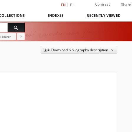
Contrast
Share
EN
PL
COLLECTIONS
INDEXES
RECENTLY VIEWED
 search
?
Download bibliography description