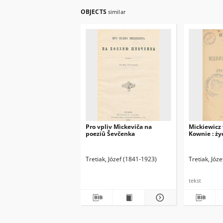
OBJECTS
similar
Pro vpliv Mìckeviča na
Mickiewicz 
poeziû Ševčenka
Kownie : życ
Tretiak, Józef (1841-1923)
Tretiak, Józ
tekst