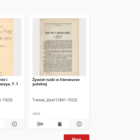
ie i
Żywioł ruski w literaturze
oezya. T. 1
polskiej
41-1923)
Tretiak, Józef (1841-1923)
tekst
More