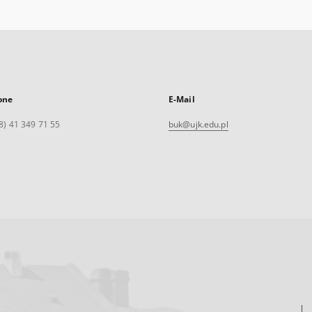
one
E-Mail
8) 41 349 71 55
buk@ujk.edu.pl