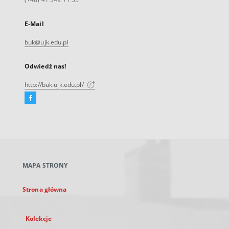
E-Mail
buk@ujk.edu.pl
Odwiedź nas!
http://buk.ujk.edu.pl/
Facebook
Link
zewnętrzny,
otworzy
się
w
nowej
MAPA STRONY
karcie
Strona główna
Kolekcje