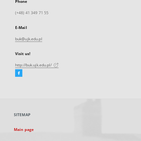
Phone
(+48) 41 349 71 55
E-Mail
buk@ujk.edu.pl
Visit us!
http://buk.ujk.edu.pl/
Facebook
External
link,
will
open
in
a
SITEMAP
new
tab
Main page