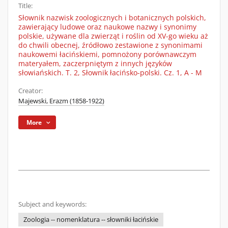
Title:
Słownik nazwisk zoologicznych i botanicznych polskich,
zawierający ludowe oraz naukowe nazwy i synonimy
polskie, używane dla zwierząt i roślin od XV-go wieku aż
do chwili obecnej, źródłowo zestawione z synonimami
naukowemi łacińskiemi, pomnożony porównawczym
materyałem, zaczerpniętym z innych języków
słowiańskich. T. 2, Słownik łacińsko-polski. Cz. 1, A - M
Creator:
Majewski, Erazm (1858-1922)
More
Subject and keywords:
Zoologia -- nomenklatura -- słowniki łacińskie