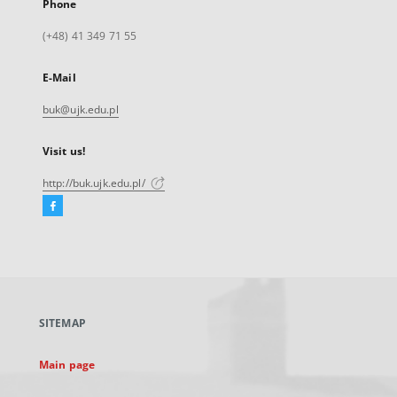
Phone
(+48) 41 349 71 55
E-Mail
buk@ujk.edu.pl
Visit us!
http://buk.ujk.edu.pl/
Facebook
External
link,
will
open
in
a
SITEMAP
new
tab
Main page