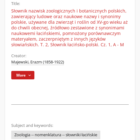
Title:
Słownik nazwisk zoologicznych i botanicznych polskich,
zawierający ludowe oraz naukowe nazwy i synonimy
polskie, używane dla zwierząt i roślin od XV-go wieku aż
do chwili obecnej, źródłowo zestawione z synonimami
naukowemi łacińskiemi, pomnożony porównawczym
materyałem, zaczerpniętym z innych języków
słowiańskich. T. 2, Słownik łacińsko-polski. Cz. 1, A - M
Creator:
Majewski, Erazm (1858-1922)
More
Subject and keywords:
Zoologia -- nomenklatura -- słowniki łacińskie