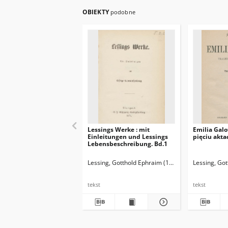
OBIEKTY
podobne
Lessings Werke : mit
Emilia Galo
Einleitungen und Lessings
pięciu akta
Lebensbeschreibung. Bd.1
Lessing, Gotthold Ephraim (1729-1781)
Lessing, Go
tekst
tekst