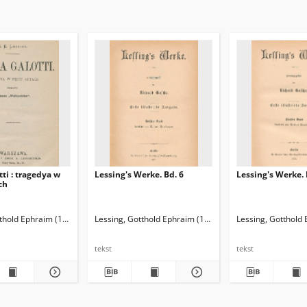
tti : tragedya w
Lessing's Werke. Bd. 6
Lessing's Werke. 
ch
tthold Ephraim (1729-1781)
Lessing, Gotthold Ephraim (1729-1781)
Sabowski, Władysław (1837-1888). Tł.
Lessing, Gotthold
Gosche, Richar
tekst
tekst