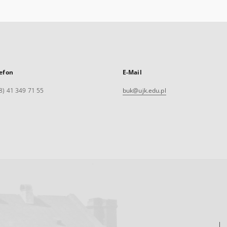
efon
E-Mail
8) 41 349 71 55
buk@ujk.edu.pl