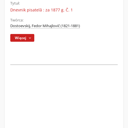
Tytuł:
Dnevnik pisatelâ : za 1877 g. Č. 1
Twórca:
Dostoevskij, Fedor Mihajlovič (1821-1881)
Więcej