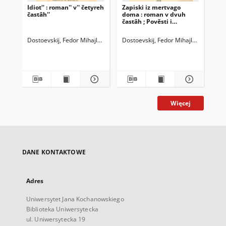
Idiot'' : roman'' v'' četyreh
Zapiski iz mertvago
Dne
častâh''
doma : roman v dvuh
g. 
častâh ; Pověsti i
"Gr
razskazy
sta
Dostoevskij, Fedor Mihajlovič (1821-1881)
Dostoevskij, Fedor Mihajlovič (1821-
Dos
Więcej
DANE KONTAKTOWE
Adres
Uniwersytet Jana Kochanowskiego
Biblioteka Uniwersytecka
ul. Uniwersytecka 19