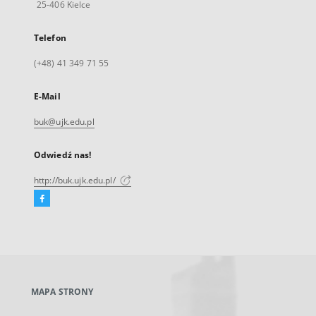
25-406 Kielce
Telefon
(+48) 41 349 71 55
E-Mail
buk@ujk.edu.pl
Odwiedź nas!
http://buk.ujk.edu.pl/
Facebook
Link
zewnętrzny,
otworzy
się
w
nowej
MAPA STRONY
karcie