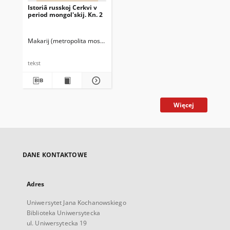
Istoriâ russkoj Cerkvi v
period mongol'skij. Kn. 2
Makarij (metropolita moskiewski ; 1816-1882)
tekst
Więcej
DANE KONTAKTOWE
Adres
Uniwersytet Jana Kochanowskiego
Biblioteka Uniwersytecka
ul. Uniwersytecka 19