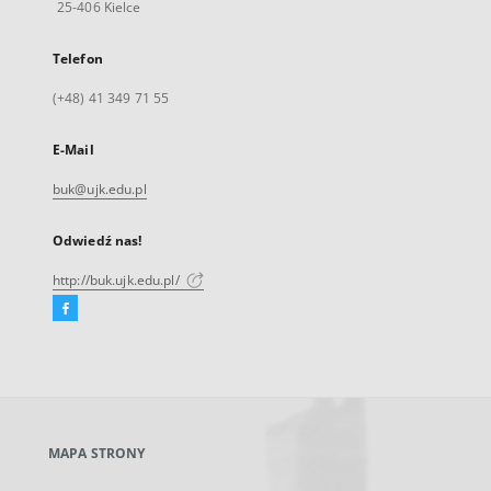
25-406 Kielce
Telefon
(+48) 41 349 71 55
E-Mail
buk@ujk.edu.pl
Odwiedź nas!
http://buk.ujk.edu.pl/
Facebook
Link
zewnętrzny,
otworzy
się
w
nowej
MAPA STRONY
karcie