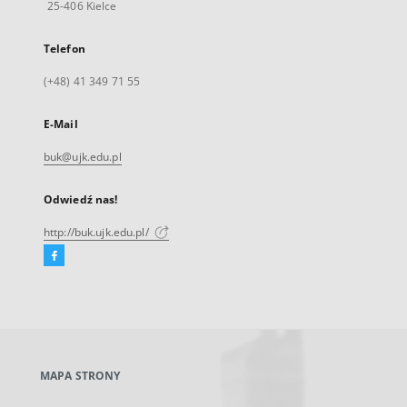
25-406 Kielce
Telefon
(+48) 41 349 71 55
E-Mail
buk@ujk.edu.pl
Odwiedź nas!
http://buk.ujk.edu.pl/
Facebook
Link
zewnętrzny,
otworzy
się
w
nowej
MAPA STRONY
karcie