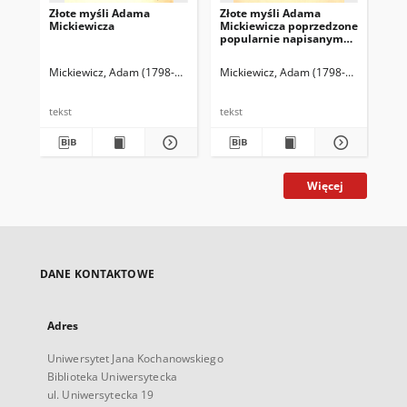
Złote myśli Adama
Złote myśli Adama
Ar
Mickiewicza
Mickiewicza poprzedzone
Pol
popularnie napisanym
życiorysem poety
Mickiewicz, Adam (1798-1855)
Cybulska-Bąkowska, Józefa (1861-1933)
Mickiewicz, Adam (1798-1855)
Mic
tekst
tekst
tek
Więcej
DANE KONTAKTOWE
Adres
Uniwersytet Jana Kochanowskiego
Biblioteka Uniwersytecka
ul. Uniwersytecka 19