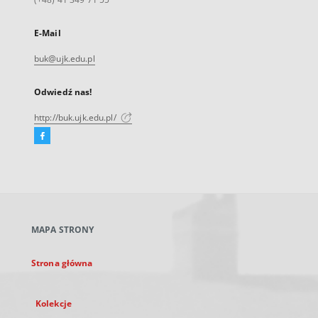
E-Mail
buk@ujk.edu.pl
Odwiedź nas!
http://buk.ujk.edu.pl/
Facebook
Link
zewnętrzny,
otworzy
się
w
nowej
MAPA STRONY
karcie
Strona główna
Kolekcje