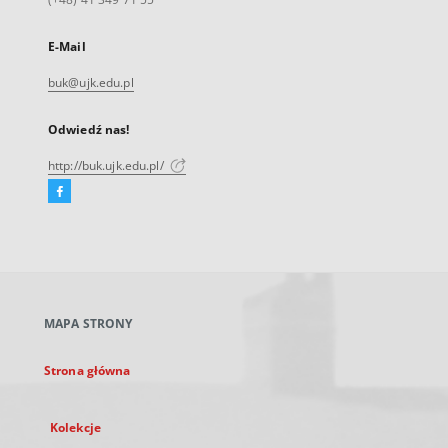
E-Mail
buk@ujk.edu.pl
Odwiedź nas!
http://buk.ujk.edu.pl/
Facebook
Link
zewnętrzny,
otworzy
się
w
nowej
MAPA STRONY
karcie
Strona główna
Kolekcje