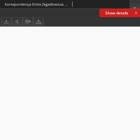
Korespondencja Emila Zegadłowicza. Listy do Emila Zegadłowicza : litery L-Ł-M-N
Show details