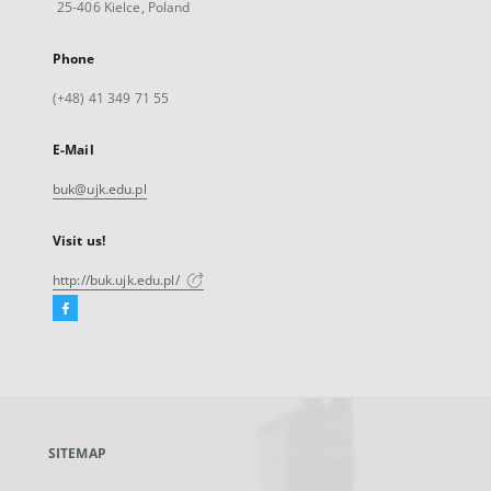
25-406 Kielce, Poland
Phone
(+48) 41 349 71 55
E-Mail
buk@ujk.edu.pl
Visit us!
http://buk.ujk.edu.pl/
Facebook
External
link,
will
open
in
a
SITEMAP
new
tab