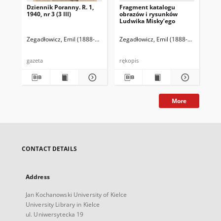
Dziennik Poranny. R. 1,
Fragment katalogu
Ka
1940, nr 3 (3 III)
obrazów i rysunków
Lu
Ludwika Misky’ego
zna
zbi
Ze
Zegadłowicz, Emil (1888-1941)
Reischer Leopold (red. naczelny)
Zegadłowicz, Emil (1888-1941)
Haman
Zeg
gazeta
rękopis
ręk
More
CONTACT DETAILS
Address
Jan Kochanowski University of Kielce
University Library in Kielce
ul. Uniwersytecka 19