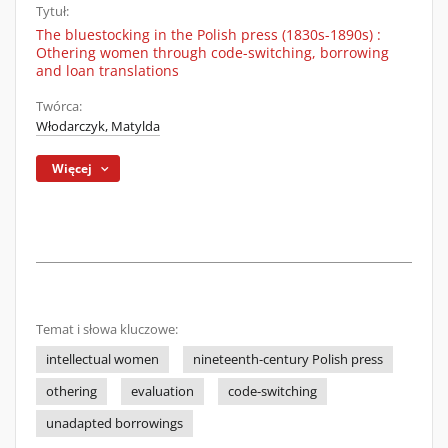
Tytuł:
The bluestocking in the Polish press (1830s-1890s) :
Othering women through code-switching, borrowing
and loan translations
Twórca:
Włodarczyk, Matylda
Więcej
Temat i słowa kluczowe:
intellectual women
nineteenth-century Polish press
othering
evaluation
code-switching
unadapted borrowings