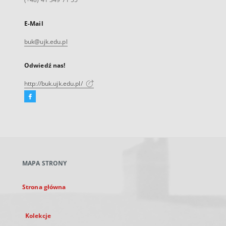
E-Mail
buk@ujk.edu.pl
Odwiedź nas!
http://buk.ujk.edu.pl/
Facebook
Link
zewnętrzny,
otworzy
się
w
nowej
MAPA STRONY
karcie
Strona główna
Kolekcje