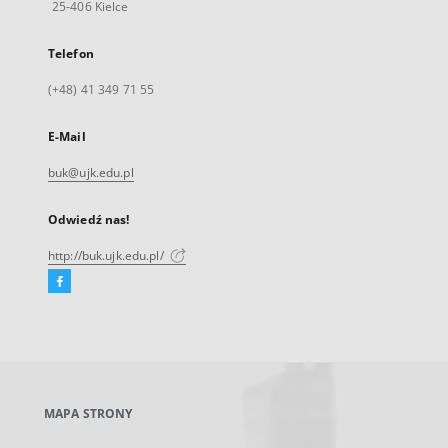
25-406 Kielce
Telefon
(+48) 41 349 71 55
E-Mail
buk@ujk.edu.pl
Odwiedź nas!
http://buk.ujk.edu.pl/
Facebook
Link
zewnętrzny,
otworzy
się
w
nowej
MAPA STRONY
karcie