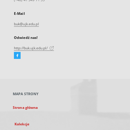
E-Mail
buk@ujk.edu.pl
Odwiedź nas!
http://buk.ujk.edu.pl/
Facebook
Link
zewnętrzny,
otworzy
się
w
nowej
MAPA STRONY
karcie
Strona główna
Kolekcje