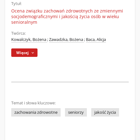
Tytuł:
Ocena związku zachowań zdrowotnych ze zmiennymi
socjodemograficznymi i jakością życia osób w wieku
senioralnym
Twórca:
Kowalczyk, Bożena
;
Zawadzka, Bożena
;
Baca, Alicja
Więcej
Temat i słowa kluczowe:
zachowania zdrowotne
seniorzy
jakość życia