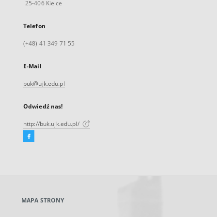
25-406 Kielce
Telefon
(+48) 41 349 71 55
E-Mail
buk@ujk.edu.pl
Odwiedź nas!
http://buk.ujk.edu.pl/
Facebook
Link
zewnętrzny,
otworzy
się
w
nowej
MAPA STRONY
karcie