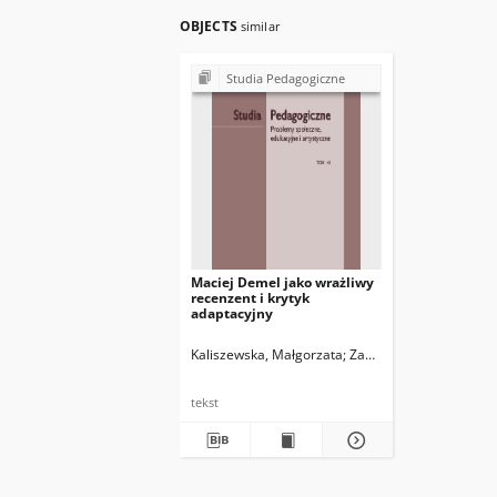
OBJECTS
similar
Studia Pedagogiczne
Maciej Demel jako wrażliwy
recenzent i krytyk
adaptacyjny
Kaliszewska, Małgorzata
Zawadzka, Bożena
tekst