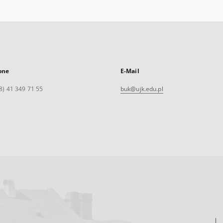
one
E-Mail
8) 41 349 71 55
buk@ujk.edu.pl