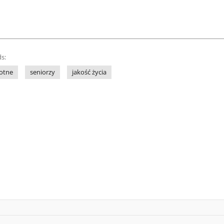
s:
otne
seniorzy
jakość życia