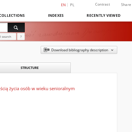
Contrast
Share
EN
PL
COLLECTIONS
INDEXES
RECENTLY VIEWED
 search
?
Download bibliography description
STRUCTURE
cią życia osób w wieku senioralnym