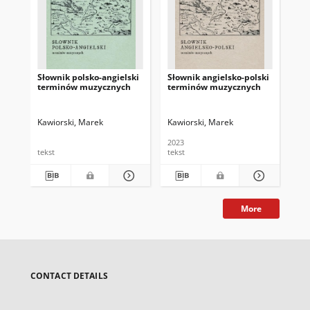
Słownik polsko-angielski
Słownik angielsko-polski
Sł
terminów muzycznych
terminów muzycznych
mu
Kawiorski, Marek
Kawiorski, Marek
Kaw
2023
tekst
tekst
tek
More
CONTACT DETAILS