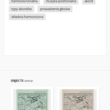
harmonia tonalna
muzyka posttonalna
akord
typy akordów
prowadzenie głosów
składnia harmoniczna
OBJECTS
similar