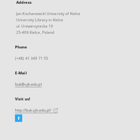
Address
Jan Kochanowski University of Kielce
University Library in Kielce
ul. Uniwersytecka 19
25-406 Kielce, Poland
Phone
(+48) 41 349 71 55
E-Mail
buk@ujk.edu.pl
Visit us!
http://buk.ujk.edu.pl/
Facebook
External
link,
will