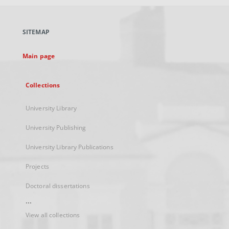
open
in
a
SITEMAP
new
tab
Main page
Collections
University Library
University Publishing
University Library Publications
Projects
Doctoral dissertations
...
View all collections