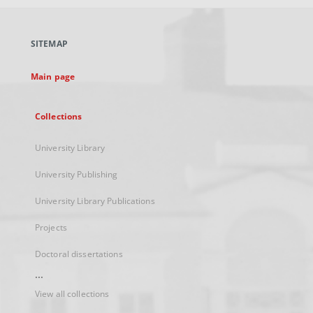
open
in
a
SITEMAP
new
tab
Main page
Collections
University Library
University Publishing
University Library Publications
Projects
Doctoral dissertations
...
View all collections