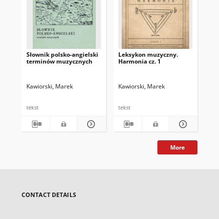
Słownik polsko-angielski
Leksykon muzyczny.
Sł
terminów muzycznych
Harmonia cz. 1
mu
Kawiorski, Marek
Kawiorski, Marek
Kaw
tekst
tekst
tek
More
CONTACT DETAILS