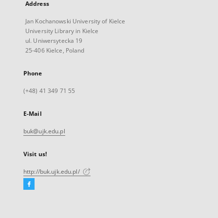
Address
Jan Kochanowski University of Kielce
University Library in Kielce
ul. Uniwersytecka 19
25-406 Kielce, Poland
Phone
(+48) 41 349 71 55
E-Mail
buk@ujk.edu.pl
Visit us!
http://buk.ujk.edu.pl/
Facebook
External
link,
will