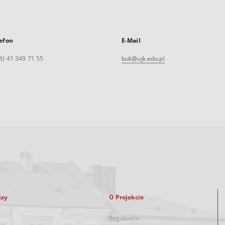
efon
E-Mail
8) 41 349 71 55
buk@ujk.edu.pl
ksy
O Projekcie
Regulamin