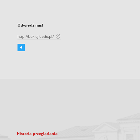
Odwiedź nas!
http://buk.ujk.edu.pl/
Facebook
Link
zewnętrzny,
otworzy
się
w
nowej
karcie
Historia przeglądania