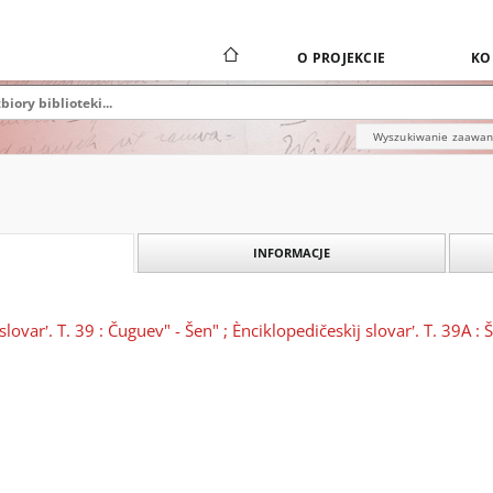
O PROJEKCIE
KO
Wyszukiwanie zaawa
INFORMACJE
slovarʹ. T. 39 : Čuguev" - Šen" ; Ènciklopedičeskìj slovarʹ. T. 39A : 