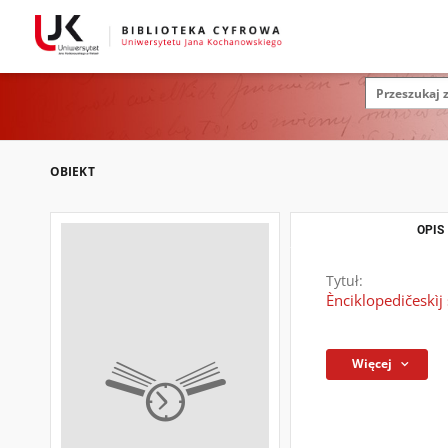
OBIEKT
OPIS
Tytuł:
Ènciklopedičeskìj 
Więcej