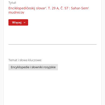
Tytuł:
Enciklopedičeskij slovar'. T. 29 A, Č. 57 : Sahar-Sem'
mudrecov
Więcej
Temat i słowa kluczowe:
Encyklopedie i słowniki rosyjskie