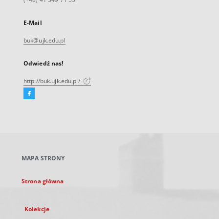
E-Mail
buk@ujk.edu.pl
Odwiedź nas!
http://buk.ujk.edu.pl/
Facebook
Link
zewnętrzny,
otworzy
się
w
nowej
MAPA STRONY
karcie
Strona główna
Kolekcje