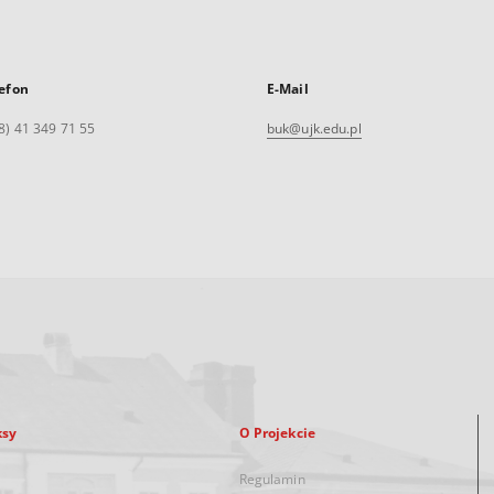
efon
E-Mail
8) 41 349 71 55
buk@ujk.edu.pl
ksy
O Projekcie
Regulamin