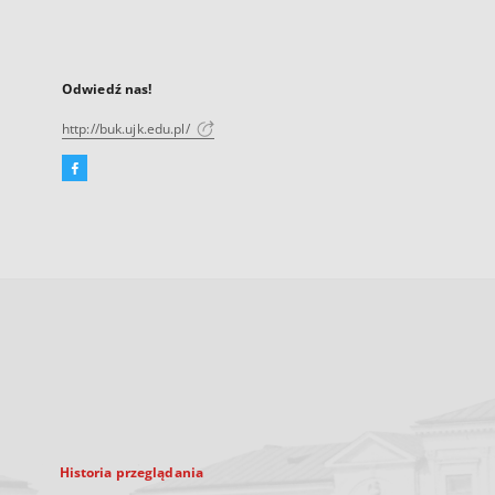
Odwiedź nas!
http://buk.ujk.edu.pl/
Facebook
Link
zewnętrzny,
otworzy
się
w
nowej
karcie
Historia przeglądania