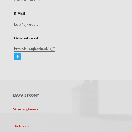
E-Mail
buk@ujk.edu.pl
Odwiedź nas!
http://buk.ujk.edu.pl/
Facebook
Link
zewnętrzny,
otworzy
się
w
nowej
MAPA STRONY
karcie
Strona główna
Kolekcje