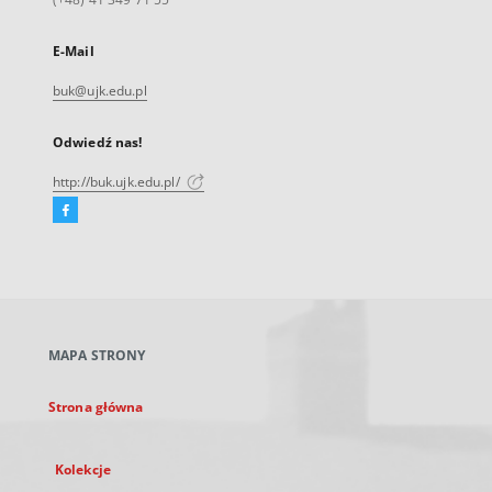
E-Mail
buk@ujk.edu.pl
Odwiedź nas!
http://buk.ujk.edu.pl/
Facebook
Link
zewnętrzny,
otworzy
się
w
nowej
MAPA STRONY
karcie
Strona główna
Kolekcje