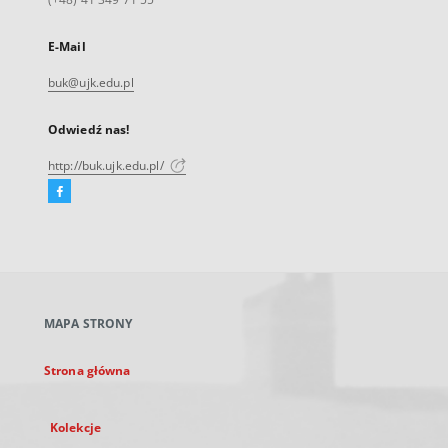
E-Mail
buk@ujk.edu.pl
Odwiedź nas!
http://buk.ujk.edu.pl/
Facebook
Link
zewnętrzny,
otworzy
się
w
nowej
MAPA STRONY
karcie
Strona główna
Kolekcje