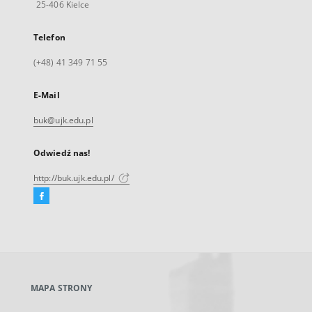
25-406 Kielce
Telefon
(+48) 41 349 71 55
E-Mail
buk@ujk.edu.pl
Odwiedź nas!
http://buk.ujk.edu.pl/
Facebook
Link
zewnętrzny,
otworzy
się
w
nowej
MAPA STRONY
karcie