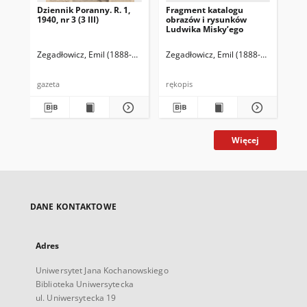
Dziennik Poranny. R. 1,
Fragment katalogu
Ka
1940, nr 3 (3 III)
obrazów i rysunków
Lu
Ludwika Misky’ego
zna
zbi
Ze
Zegadłowicz, Emil (1888-1941)
Reischer Leopold (red. naczelny)
Zegadłowicz, Emil (1888-1941)
Haman
Zeg
gazeta
rękopis
ręk
Więcej
DANE KONTAKTOWE
Adres
Uniwersytet Jana Kochanowskiego
Biblioteka Uniwersytecka
ul. Uniwersytecka 19