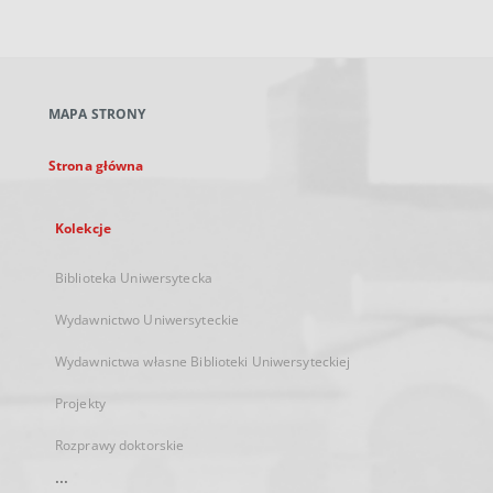
zewnętrzny,
otworzy
się
w
nowej
MAPA STRONY
karcie
Strona główna
Kolekcje
Biblioteka Uniwersytecka
Wydawnictwo Uniwersyteckie
Wydawnictwa własne Biblioteki Uniwersyteckiej
Projekty
Rozprawy doktorskie
...