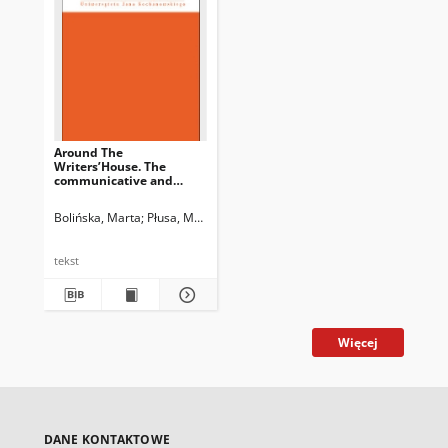
Around The
Writers’House. The
communicative and
cultural nature Of Joanna
Olczak-Ronikier’s
Bolińska, Marta
Płusa, Magdalena
memoirs (Back then.
About post-war Krakow)
tekst
Więcej
DANE KONTAKTOWE