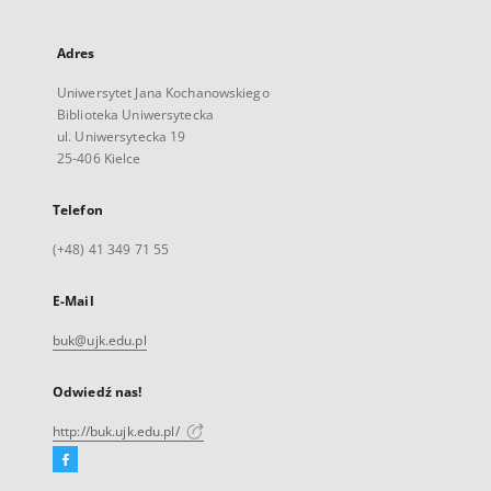
Adres
Uniwersytet Jana Kochanowskiego
Biblioteka Uniwersytecka
ul. Uniwersytecka 19
25-406 Kielce
Telefon
(+48) 41 349 71 55
E-Mail
buk@ujk.edu.pl
Odwiedź nas!
http://buk.ujk.edu.pl/
Facebook
Link