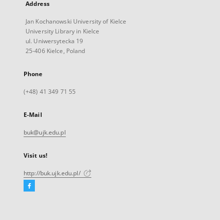
Address
Jan Kochanowski University of Kielce
University Library in Kielce
ul. Uniwersytecka 19
25-406 Kielce, Poland
Phone
(+48) 41 349 71 55
E-Mail
buk@ujk.edu.pl
Visit us!
http://buk.ujk.edu.pl/
Facebook
External
link,
will