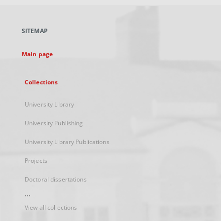
open
in
a
SITEMAP
new
tab
Main page
Collections
University Library
University Publishing
University Library Publications
Projects
Doctoral dissertations
...
View all collections