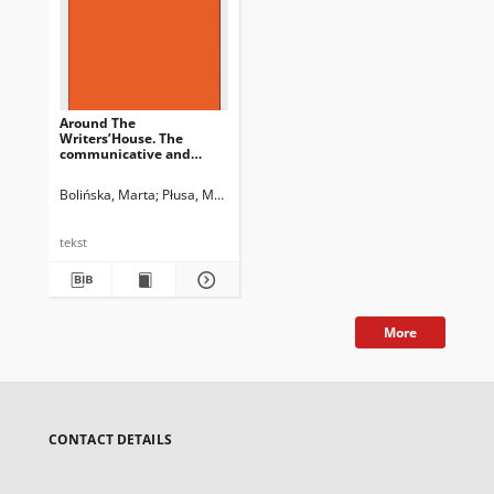
Around The
Writers’House. The
communicative and
cultural nature Of Joanna
Olczak-Ronikier’s
Bolińska, Marta
Płusa, Magdalena
memoirs (Back then.
About post-war Krakow)
tekst
More
CONTACT DETAILS