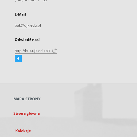
E-Mail
buk@ujk.edu.pl
Odwiedź nas!
http://buk.ujk.edu.pl/
Facebook
Link
zewnętrzny,
otworzy
się
w
nowej
MAPA STRONY
karcie
Strona główna
Kolekcje