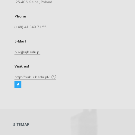
25-406 Kielce, Poland
Phone
(+48) 41 349 71 55
E-Mail
buk@ujk.edu.pl
Visit us!
http://buk.ujk.edu.pl/
Facebook
External
link,
will
open
in
a
SITEMAP
new
tab