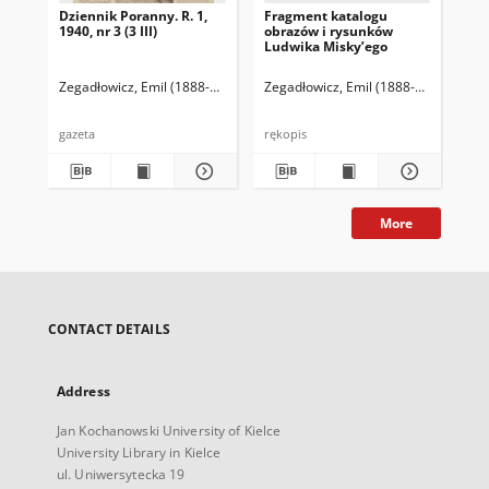
Dziennik Poranny. R. 1,
Fragment katalogu
Ka
1940, nr 3 (3 III)
obrazów i rysunków
Lu
Ludwika Misky’ego
zna
zbi
Ze
Zegadłowicz, Emil (1888-1941)
Reischer Leopold (red. naczelny)
Zegadłowicz, Emil (1888-1941)
Haman
Zeg
gazeta
rękopis
ręk
More
CONTACT DETAILS
Address
Jan Kochanowski University of Kielce
University Library in Kielce
ul. Uniwersytecka 19