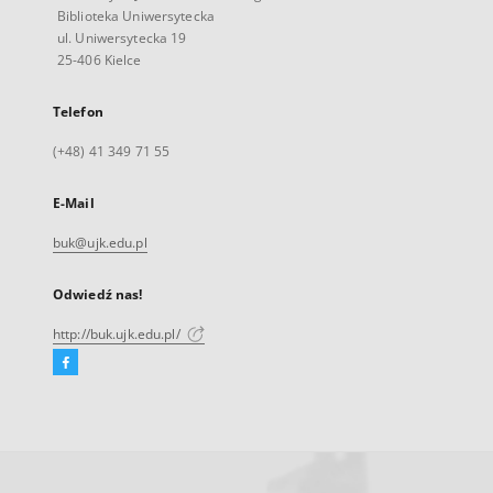
Biblioteka Uniwersytecka
ul. Uniwersytecka 19
25-406 Kielce
Telefon
(+48) 41 349 71 55
E-Mail
buk@ujk.edu.pl
Odwiedź nas!
http://buk.ujk.edu.pl/
Facebook
Link
zewnętrzny,
otworzy
się
w
nowej