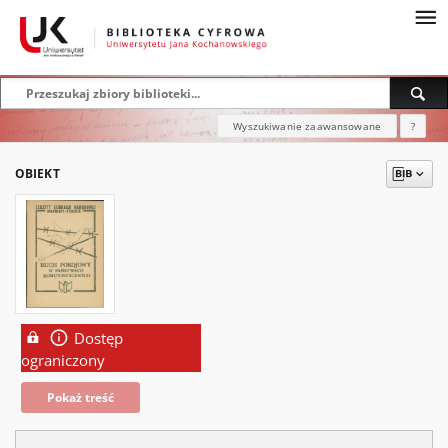
Wyszukiwanie zaawansowane
?
OBIEKT
Dostęp
ograniczony
Pokaż treść