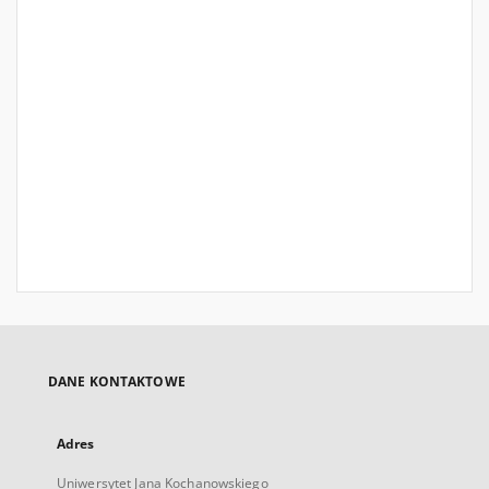
DANE KONTAKTOWE
Adres
Uniwersytet Jana Kochanowskiego