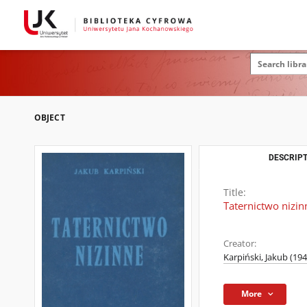
OBJECT
DESCRIPT
Title:
Taternictwo nizin
Creator:
Karpiński, Jakub (19
More