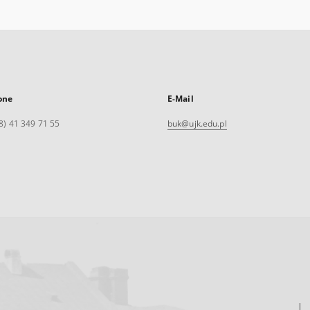
one
E-Mail
8) 41 349 71 55
buk@ujk.edu.pl