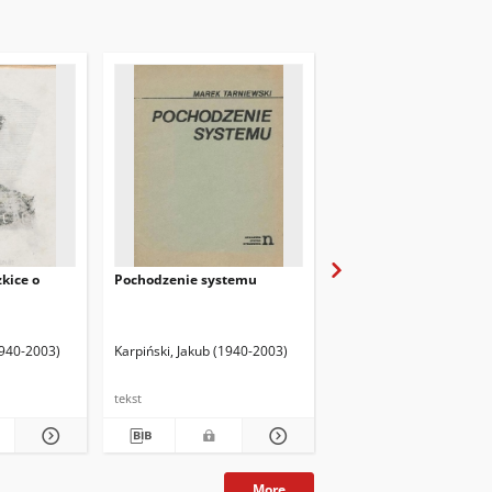
kice o
Pochodzenie systemu
Niepodległość od wew
1940-2003)
Karpiński, Jakub (1940-2003)
Karpiński, Jakub (1940-2
tekst
tekst
More