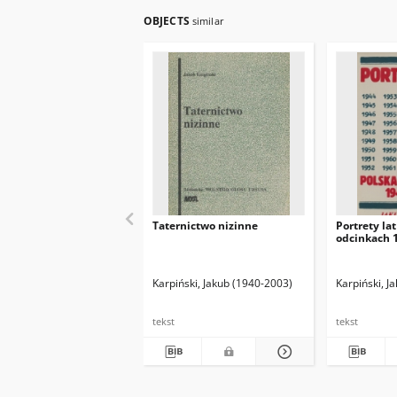
OBJECTS
similar
Taternictwo nizinne
Portrety lat
odcinkach 
Karpiński, Jakub (1940-2003)
Karpiński, J
tekst
tekst