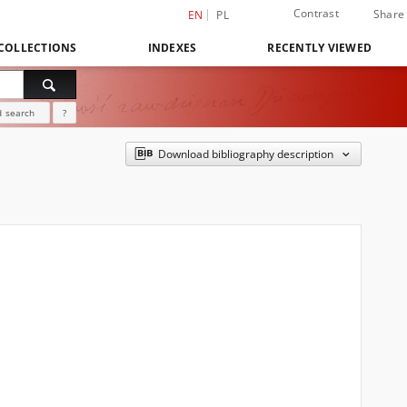
Contrast
Share
EN
PL
COLLECTIONS
INDEXES
RECENTLY VIEWED
 search
?
Download bibliography description