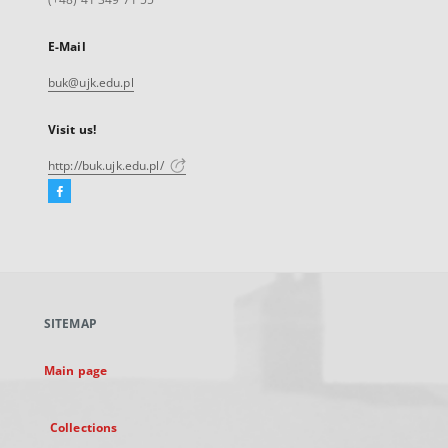
E-Mail
buk@ujk.edu.pl
Visit us!
http://buk.ujk.edu.pl/
Facebook
External
link,
will
open
in
a
SITEMAP
new
tab
Main page
Collections