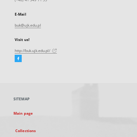
E-Mail
buk@ujk.edu.pl
Visit us!
http://buk.ujk.edu.pl/
Facebook
External
link,
will
open
in
a
SITEMAP
new
tab
Main page
Collections