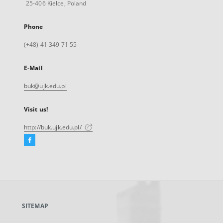
25-406 Kielce, Poland
Phone
(+48) 41 349 71 55
E-Mail
buk@ujk.edu.pl
Visit us!
http://buk.ujk.edu.pl/
Facebook
External
link,
will
open
in
a
SITEMAP
new
tab