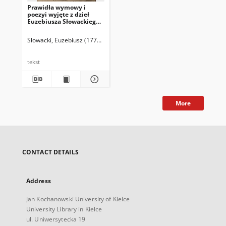
Prawidła wymowy i
poezyi wyjęte z dzieł
Euzebiusza Słowackiego :
dziełko szkołom w
Królestwie Polskim
Słowacki, Euzebiusz (1773-1814)
przepisane.
tekst
More
CONTACT DETAILS
Address
Jan Kochanowski University of Kielce
University Library in Kielce
ul. Uniwersytecka 19