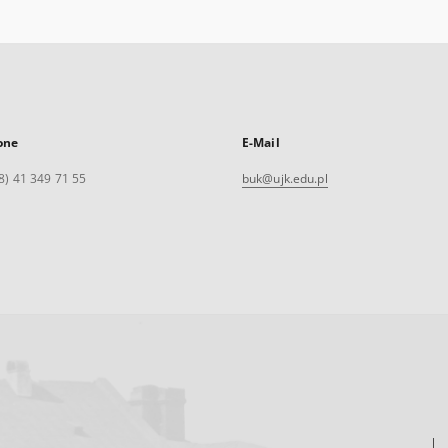
one
E-Mail
8) 41 349 71 55
buk@ujk.edu.pl