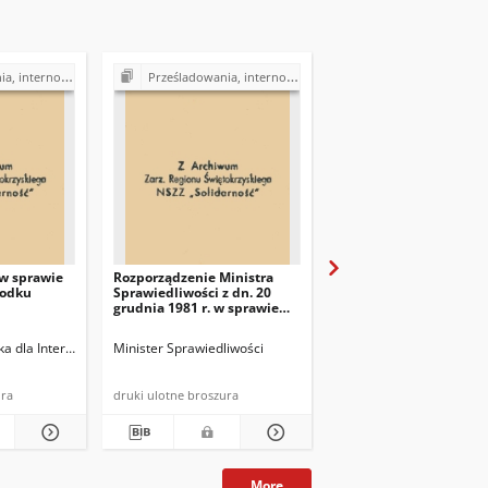
a w Polsce (1980-1985)
Prześladowania, internowania w Polsce (1980-1985)
 w sprawie
Rozporządzenie Ministra
Piosenki internowany
rodku
Sprawiedliwości z dn. 20
grudnia 1981 r. w sprawie
regulaminu pobytu osób
internowanych w ośrodkach
a dla Internowanych w Kielcach
Minister Sprawiedliwości
odosobnienia
oszura
druki ulotne broszura
tekst
More