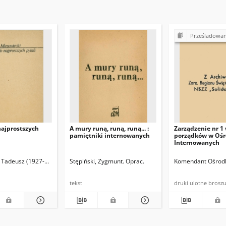
Prześladowania, internowani
najprostszych
A mury runą, runą, runą... :
Zarządzenie nr 1
pamiętniki internowanych
porządków w Oś
Internowanych
 Tadeusz (1927-2013)
Stępiński, Zygmunt. Oprac.
Komendant Ośrodk
tekst
druki ulotne br