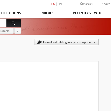
Contrast
Share
EN
PL
COLLECTIONS
INDEXES
RECENTLY VIEWED
 search
?
Download bibliography description