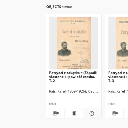
OBJECTS
similar
Patryoci z zakątka = (Západli
Patryoci z 
vlastenci) : powieść czeska.
vlastenci) :
T. 2
T. 3
Rais, Karel (1859-1926)
Kietlińska-Rudzka, Julia (
Rais, Karel 
tekst
tekst