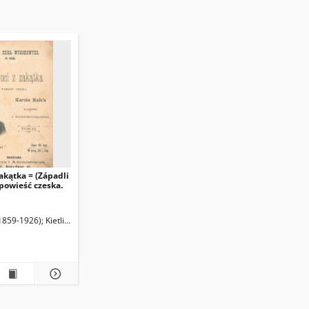
zakątka = (Západli
 powieść czeska.
1877-1927). Tł.
(1859-1926)
Kietlińska-Rudzka, Julia (1877-1927). Tł.