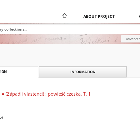
ABOUT PROJECT
Advanced
INFORMATION
ION
 = (Západli vlastenci) : powieść czeska. T. 1
6)