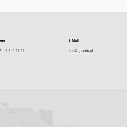
one
E-Mail
8) 41 349 71 55
buk@ujk.edu.pl