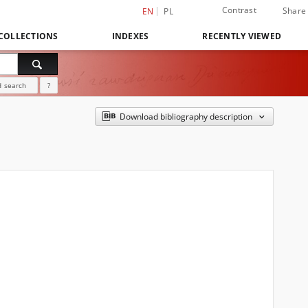
Contrast
Share
EN
PL
COLLECTIONS
INDEXES
RECENTLY VIEWED
 search
?
Download bibliography description