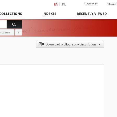
Contrast
Share
EN
PL
COLLECTIONS
INDEXES
RECENTLY VIEWED
 search
?
Download bibliography description