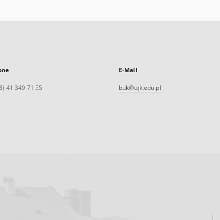
one
E-Mail
8) 41 349 71 55
buk@ujk.edu.pl