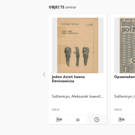
OBJECTS
similar
Jeden dzień Iwana
Opowiadan
Denisowicza
Solženicyn, Aleksandr Isaevič (1918-2008)
Solženicyn, 
Lewand
tekst
tekst