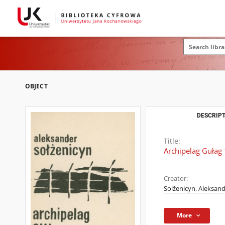
OBJECT
DESCRIPT
Title:
Archipelag Gułag 1
Creator:
Solženicyn, Aleksand
More