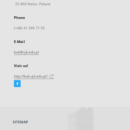
25-406 Kielce, Poland
Phone
(+48) 41 349 71 55
E-Mail
buk@ujk.edu.pl
Visit us!
http://buk.ujk.edu.pl/
Facebook
External
link,
will
open
in
a
SITEMAP
new
tab