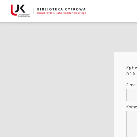
Zgło
nr 5 
E-mai
Kome