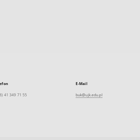
efon
E-Mail
8) 41 349 71 55
buk@ujk.edu.pl