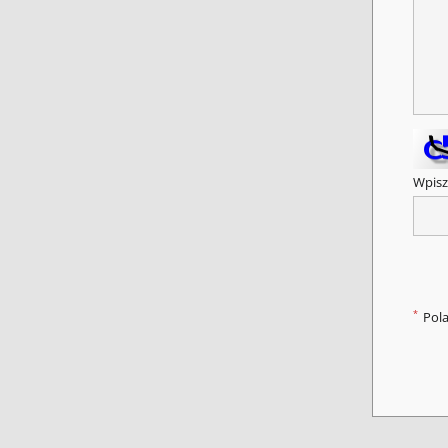
Wpisz
*
Pol