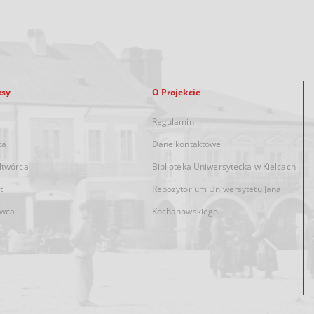
ksy
O Projekcie
Regulamin
ca
Dane kontaktowe
łtwórca
Biblioteka Uniwersytecka w Kielcach
t
Repozytorium Uniwersytetu Jana
wca
Kochanowskiego