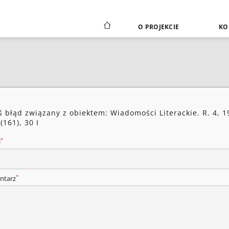
O PROJEKCIE
KO
ś błąd związany z obiektem: Wiadomości Literackie. R. 4, 1
(161), 30 I
*
l
*
ntarz