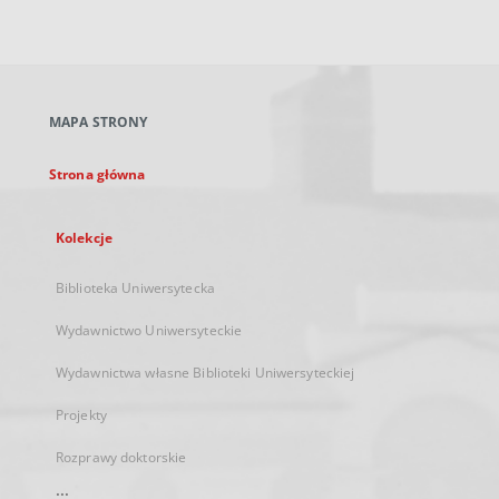
zewnętrzny,
otworzy
się
w
nowej
MAPA STRONY
karcie
Strona główna
Kolekcje
Biblioteka Uniwersytecka
Wydawnictwo Uniwersyteckie
Wydawnictwa własne Biblioteki Uniwersyteckiej
Projekty
Rozprawy doktorskie
...