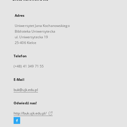
Adres
Uniwersytet Jana Kochanowskiego
Biblioteka Uniwersytecka
ul. Uniwersytecka 19
25-406 Kielce
Telefon
(+48) 41 349 71 55
E-Mail
buk@ujk.edu.pl
Odwiedź nas!
http://buk.ujk.edu.pl/
Facebook
Link