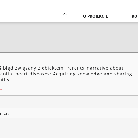
O PROJEKCIE
KO
ś błąd związany z obiektem: Parents’ narrative about
enital heart diseases: Acquiring knowledge and sharing
athy
*
l
*
ntarz