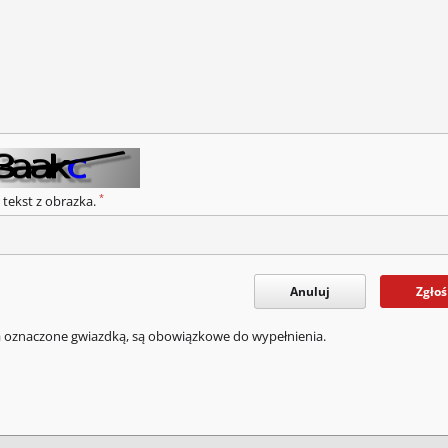
*
 tekst z obrazka.
Anuluj
Zgłoś
a oznaczone gwiazdką, są obowiązkowe do wypełnienia.