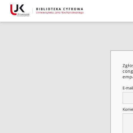
Zgło
cong
emp
E-mai
Kome