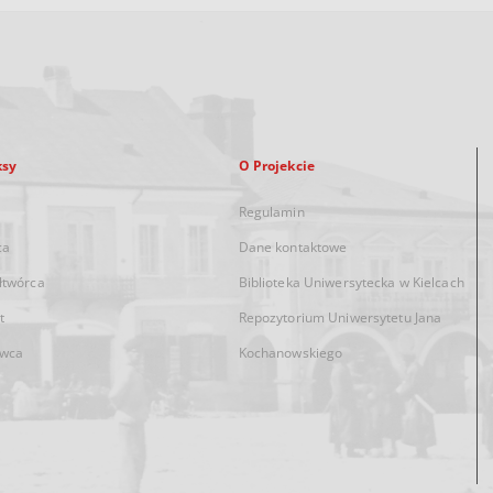
ksy
O Projekcie
Regulamin
ca
Dane kontaktowe
łtwórca
Biblioteka Uniwersytecka w Kielcach
t
Repozytorium Uniwersytetu Jana
wca
Kochanowskiego