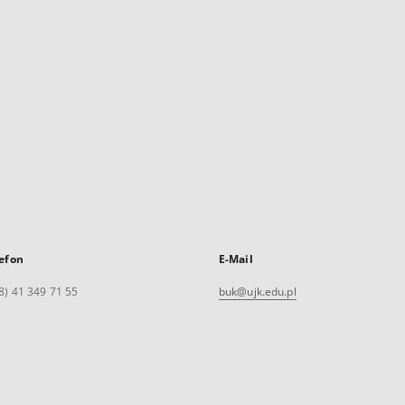
efon
E-Mail
8) 41 349 71 55
buk@ujk.edu.pl