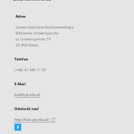
Adres
Uniwersytet Jana Kochanowskiego
Biblioteka Uniwersytecka
ul. Uniwersytecka 19
25-406 Kielce
Telefon
(+48) 41 349 71 55
E-Mail
buk@ujk.edu.pl
Odwiedź nas!
http://buk.ujk.edu.pl/
Facebook
Link