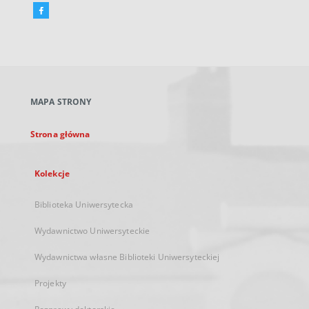
Facebook
Link
zewnętrzny,
otworzy
się
w
nowej
MAPA STRONY
karcie
Strona główna
Kolekcje
Biblioteka Uniwersytecka
Wydawnictwo Uniwersyteckie
Wydawnictwa własne Biblioteki Uniwersyteckiej
Projekty