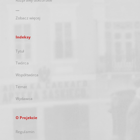
Rozprawy doktorskie
...
Zobacz więcej
Indeksy
Tytuł
Twórca
Współtwórca
Temat
Wydawca
O Projekcie
Regulamin