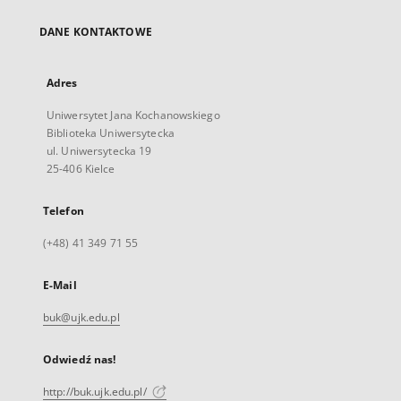
DANE KONTAKTOWE
Adres
Uniwersytet Jana Kochanowskiego
Biblioteka Uniwersytecka
ul. Uniwersytecka 19
25-406 Kielce
Telefon
(+48) 41 349 71 55
E-Mail
buk@ujk.edu.pl
Odwiedź nas!
http://buk.ujk.edu.pl/