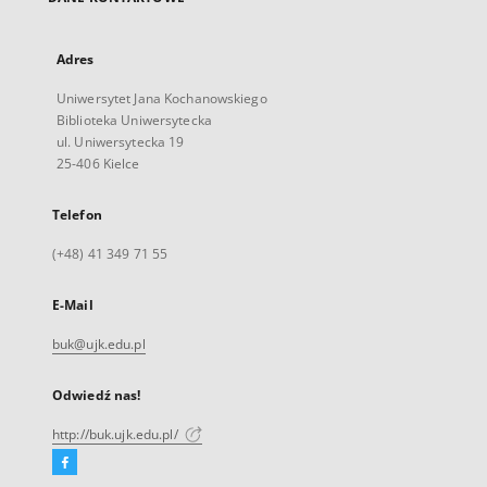
Adres
Uniwersytet Jana Kochanowskiego
Biblioteka Uniwersytecka
ul. Uniwersytecka 19
25-406 Kielce
Telefon
(+48) 41 349 71 55
E-Mail
buk@ujk.edu.pl
Odwiedź nas!
http://buk.ujk.edu.pl/
Facebook
Link