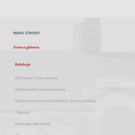
zewnętrzny,
otworzy
się
w
nowej
MAPA STRONY
karcie
Strona główna
Kolekcje
Biblioteka Uniwersytecka
Wydawnictwo Uniwersyteckie
Wydawnictwa własne Biblioteki Uniwersyteckiej
Projekty
Rozprawy doktorskie
...