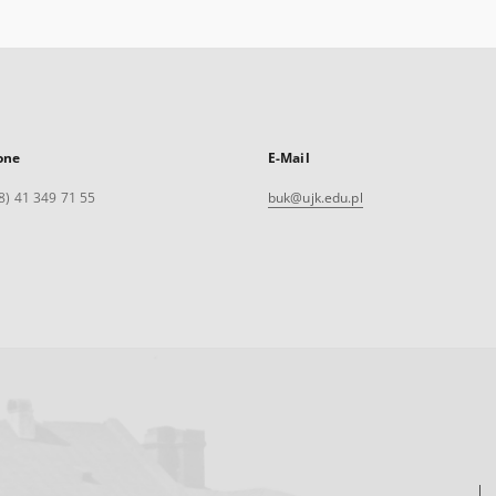
one
E-Mail
8) 41 349 71 55
buk@ujk.edu.pl