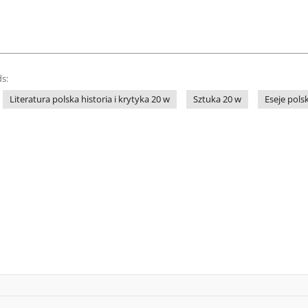
s:
Literatura polska historia i krytyka 20 w
Sztuka 20 w
Eseje pols