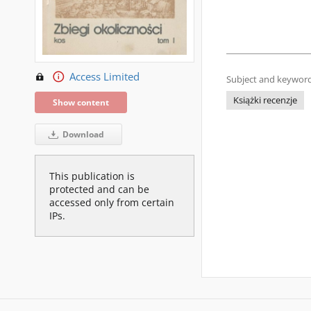
Access Limited
Subject and keyword
Książki recenzje
Show content
Download
This publication is
protected and can be
accessed only from certain
IPs.