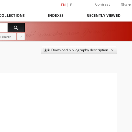
Contrast
Share
EN
PL
COLLECTIONS
INDEXES
RECENTLY VIEWED
 search
?
Download bibliography description