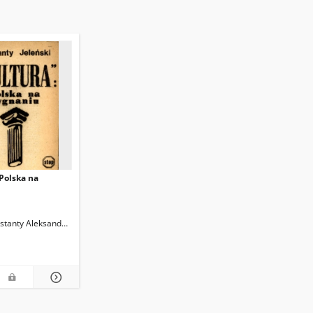
 Polska na
nstanty Aleksander (1922-1987)
owski, Piotr (1949- ) Wybór
I. B. M. Tł.