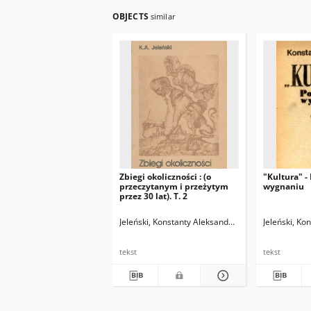
OBJECTS
similar
Zbiegi okoliczności : (o
"Kultura" -
przeczytanym i przeżytym
wygnaniu
przez 30 lat). T. 2
Jeleński, Konstanty Aleksander (1922-1987)
Jeleński, Ko
Kłocz
tekst
tekst