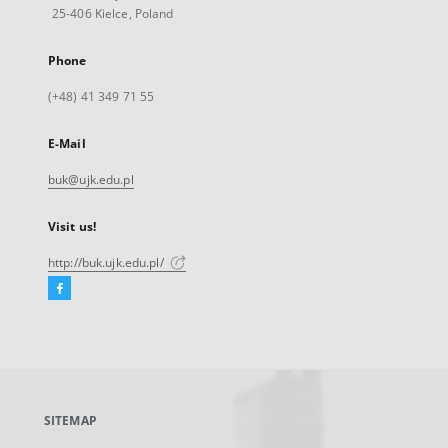
25-406 Kielce, Poland
Phone
(+48) 41 349 71 55
E-Mail
buk@ujk.edu.pl
Visit us!
http://buk.ujk.edu.pl/
Facebook
External
link,
will
open
in
a
SITEMAP
new
tab