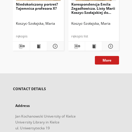
Niedokończony portret?
Korespondencja Emila
Ko
Tajemnica profesora X?
Zegadłowicza. Listy Marii
Zeg
Koszyc-Szołajskiej do
Kos
Emila Zegadłowicza cz. 3:
Emi
grudzień 1938 – lipiec
sie
Koszyc-Szołajska, Maria
Koszyc-Szołajska, Maria
Kos
1939
rękopis
rękopis list
More
CONTACT DETAILS
Address
Jan Kochanowski University of Kielce
University Library in Kielce
ul. Uniwersytecka 19