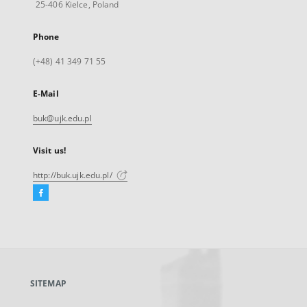
25-406 Kielce, Poland
Phone
(+48) 41 349 71 55
E-Mail
buk@ujk.edu.pl
Visit us!
http://buk.ujk.edu.pl/
Facebook
External
link,
will
open
in
a
SITEMAP
new
tab